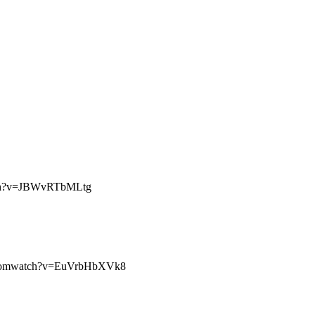
tch?v=JBWvRTbMLtg
.comwatch?v=EuVrbHbXVk8