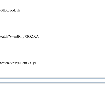
=SJlXJuodJvk
omwatch?v=mJRnp73QZXA
mwatch?v=Vj0LcmYf1yI