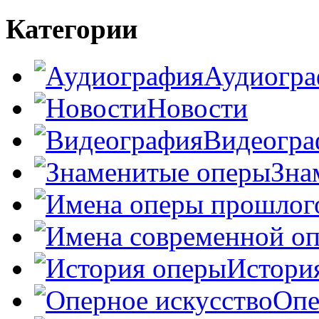
Категории
Аудиогра
Новости
Видеогра
Зна
Истори
Опе