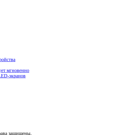
ройства
ует мгновенно
 LED-экранов
рава защищены.