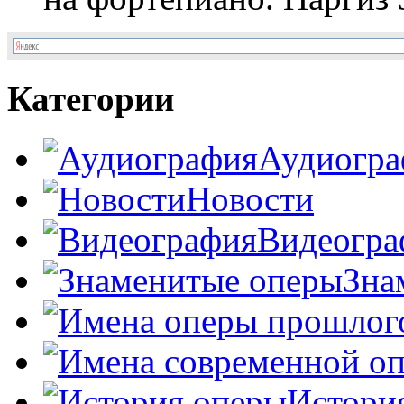
Категории
Аудиогра
Новости
Видеогра
Зна
Истори