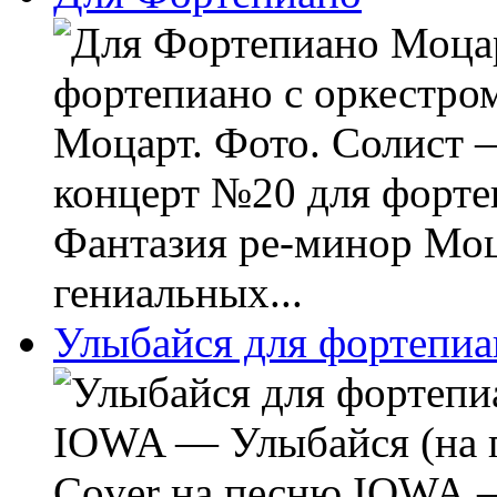
Моцар
фортепиано с оркестро
Моцарт. Фото. Солист 
концерт №20 для форте
Фантазия ре-минор Моц
гениальных...
Улыбайся для фортепиа
IOWA — Улыбайся (на п
Cover на песню IOWA 