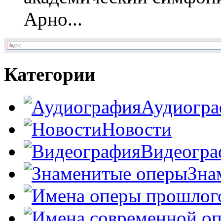
Арно...
Категории
Аудиогра
Новости
Видеогра
Зна