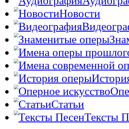
Аудиогра
Новости
Видеогра
Зна
Истори
Опе
Статьи
Тексты П