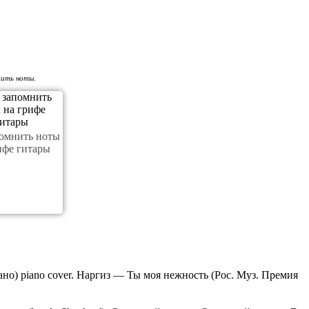
оить ноты.
помнить ноты
ифе гитары
о) piano cover. Наргиз — Ты моя нежность (Рос. Муз. Премия