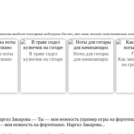
авлены наиболее популярные видеоуроки для тех, кто очень желает самостоятельно осв
а ноты
В траве сидел
Ноты для гитары
пиано
кузнечик на гитаре
для начинающих
Как за
на гр
ргиз Закирова — Ты — моя нежность (пример игры на фортепиан
 моя нежность на фортепиано. Наргиз Закирова...