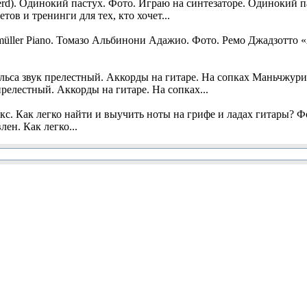
rd). Одинокий пастух. Фото. Играю на синтезаторе. Одинокий па
ов и тренинги для тех, кто хочет...
üller Piano. Томазо Альбинони Адажио. Фото. Ремо Джадзотто
са звук прелестный. Аккорды на гитаре. На сопках Маньчжури
релестный. Аккорды на гитаре. На сопках...
кс. Как легко найти и выучить ноты на грифе и ладах гитары? Фо
лен. Как легко...