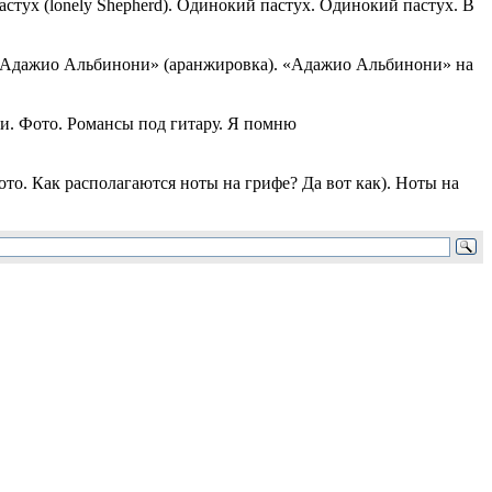
стух (lonely Shepherd). Одинокий пастух. Одинокий пастух. В
 «Адажио Альбинони» (аранжировка). «Адажио Альбинони» на
и. Фото. Романсы под гитару. Я помню
то. Как располагаются ноты на грифе? Да вот как). Ноты на