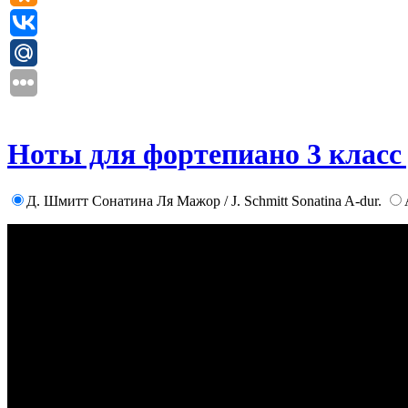
Ноты для фортепиано 3 кла
Д. Шмитт Сонатина Ля Мажор / J. Schmitt Sonatina A-dur.