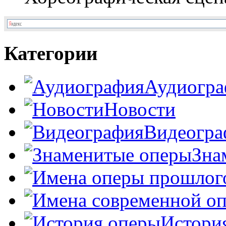
Категории
Аудиогра
Новости
Видеогра
Зна
Истори