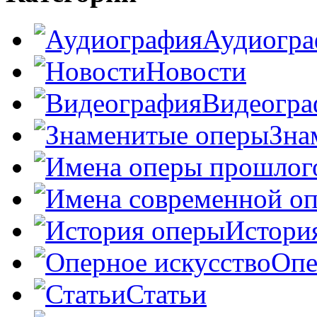
Аудиогра
Новости
Видеогра
Зна
Истори
Опе
Статьи