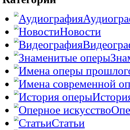
Аудиогра
Новости
Видеогра
Зна
Истори
Опе
Статьи