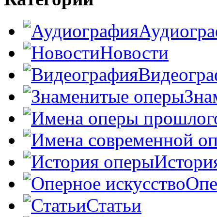
Аудиогра
Новости
Видеогра
Зна
Истори
Опе
Статьи