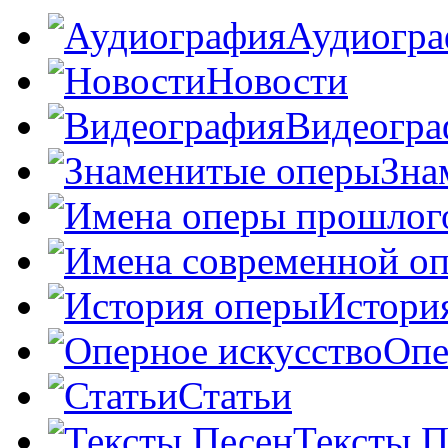
Аудиогра
Новости
Видеогра
Зна
Истори
Опе
Статьи
Тексты П