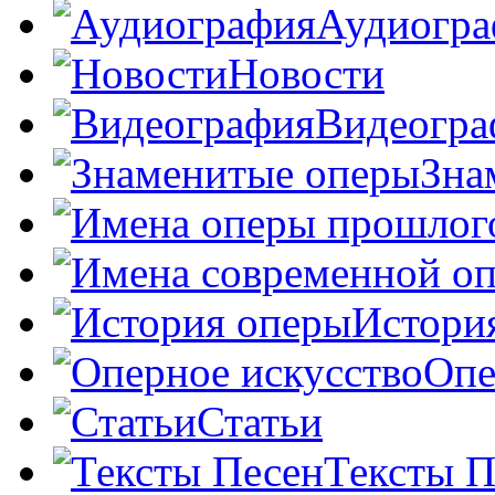
Аудиогра
Новости
Видеогра
Зна
Истори
Опе
Статьи
Тексты П