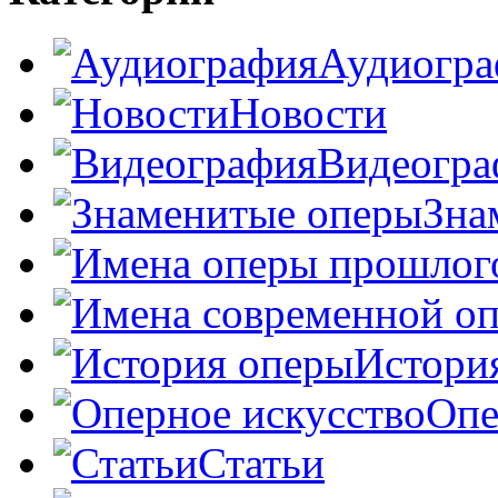
Аудиогра
Новости
Видеогра
Зна
Истори
Опе
Статьи