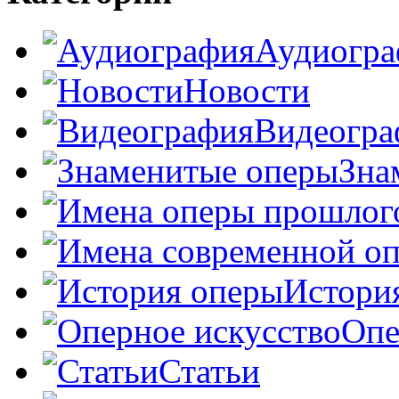
Аудиогра
Новости
Видеогра
Зна
Истори
Опе
Статьи