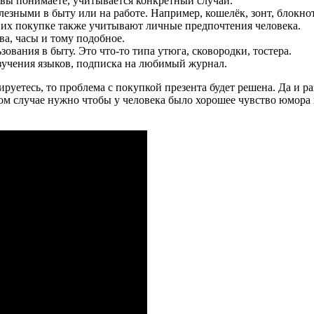
к вы понимаете, учитывается конкретный случай.
езными в быту или на работе. Например, кошелёк, зонт, блокнот
и их покупке также учитывают личные предпочтения человека.
ва, часы и тому подобное.
ования в быту. Это что-то типа утюга, сковородки, тостера.
зучения языков, подписка на любимый журнал.
уетесь, то проблема с покупкой презента будет решена. Да и раз
м случае нужно чтобы у человека было хорошее чувство юмора и