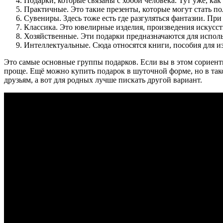
Подарки, которые связаны с хобби человека. Тут уже, ка
Практичные. Это такие презенты, которые могут стать пол
Сувениры. Здесь тоже есть где разгуляться фантазии. Пр
Классика. Это ювелирные изделия, произведения искусст
Хозяйственные. Эти подарки предназначаются для использ
Интеллектуальные. Сюда относятся книги, пособия для и
Это самые основные группы подарков. Если вы в этом сориентир
проще. Ещё можно купить подарок в шуточной форме, но в тако
друзьям, а вот для родных лучше пискать другой вариант.