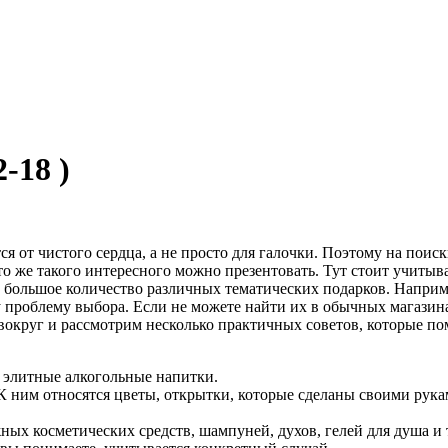
2-18 )
я от чистого сердца, а не просто для галочки. Поэтому на поис
 что же такого интересного можно презентовать. Тут стоит учит
нь большое количество различных тематических подарков. Напри
у проблему выбора. Если не можете найти их в обычных магазин
 вокруг и рассмотрим несколько практичных советов, которые п
 элитные алкогольные напитки.
К ним относятся цветы, открытки, которые сделаны своими рука
ых косметических средств, шампуней, духов, гелей для душа и 