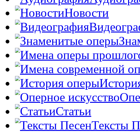
Новости
Видеогра
Зна
Истори
Опе
Статьи
Тексты П