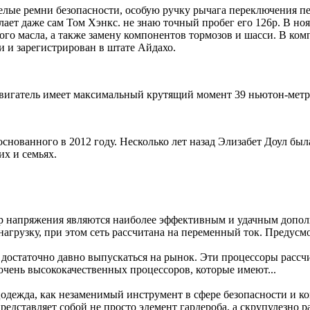
елые ремни безопасности, особую ручку рычага переключения п
лает даже сам Том Хэнкс. не знаю точный пробег его 126р. В н
го масла, а также замену компонентов тормозов и шасси. В ком
и и зарегистрирован в штате Айдахо.
вигатель имеет максимальный крутящий момент 39 ньютон-метро
снованного в 2012 году. Несколько лет назад Элизабет Доул бы
их и семьях.
р напряжения являются наиболее эффективным и удачным допол
 нагрузку, при этом сеть рассчитана на переменный ток. Предусмо
достаточно давно выпускаться на рынок. Эти процессоры рассч
чень высококачественных процессоров, которые имеют...
дежда, как незаменимый инструмент в сфере безопасности и ком
едставляет собой не просто элемент гардероба, а скрупулезно ра