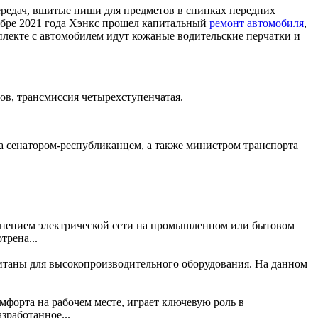
ередач, вшитые ниши для предметов в спинках передних
оябре 2021 года Хэнкс прошел капитальный
ремонт автомобиля
,
плекте с автомобилем идут кожаные водительские перчатки и
в, трансмиссия четырехступенчатая.
ла сенатором-республиканцем, а также министром транспорта
нением электрической сети на промышленном или бытовом
трена...
итаны для высокопроизводительного оборудования. На данном
форта на рабочем месте, играет ключевую роль в
зработанное...