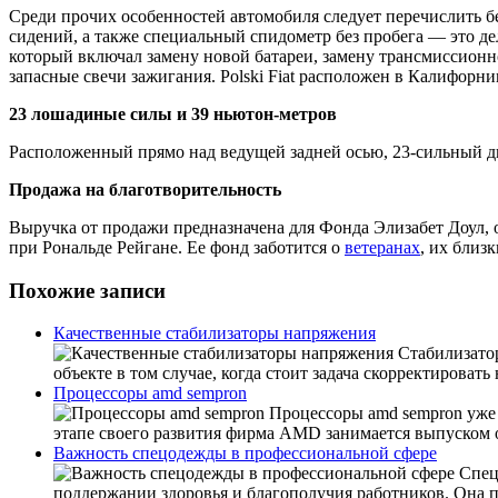
Среди прочих особенностей автомобиля следует перечислить б
сидений, а также специальный спидометр без пробега — это де
который включал замену новой батареи, замену трансмиссионно
запасные свечи зажигания. Polski Fiat расположен в Калифорни
23 лошадиные силы и 39 ньютон-метров
Расположенный прямо над ведущей задней осью, 23-сильный д
Продажа на благотворительность
Выручка от продажи предназначена для Фонда Элизабет Доул, о
при Рональде Рейгане. Ее фонд заботится о
ветеранах
, их близк
Похожие записи
Качественные стабилизаторы напряжения
Стабилизато
объекте в том случае, когда стоит задача скорректировать
Процессоры amd sempron
Процессоры amd sempron уже 
этапе своего развития фирма AMD занимается выпуском о
Важность спецодежды в профессиональной сфере
Спецо
поддержании здоровья и благополучия работников. Она пр