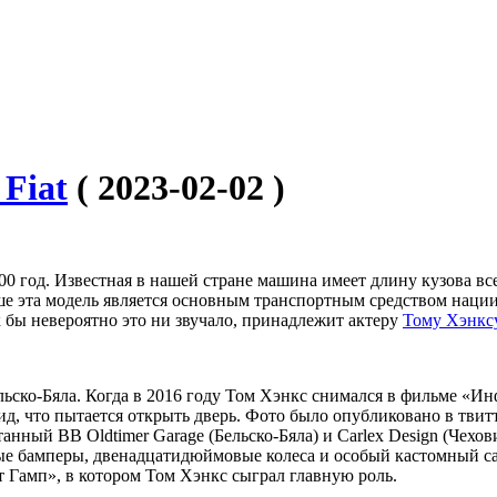
 Fiat
( 2023-02-02 )
2000 год. Известная в нашей стране машина имеет длину кузова 
е эта модель является основным транспортным средством нации, 
как бы невероятно это ни звучало, принадлежит актеру
Тому Хэнкс
ьско-Бяла. Когда в 2016 году Том Хэнкс снимался в фильме «Ин
ид, что пытается открыть дверь. Фото было опубликовано в твит
анный BB Oldtimer Garage (Бельско-Бяла) и Carlex Design (Чех
ые бамперы, двенадцатидюймовые колеса и особый кастомный са
т Гамп», в котором Том Хэнкс сыграл главную роль.