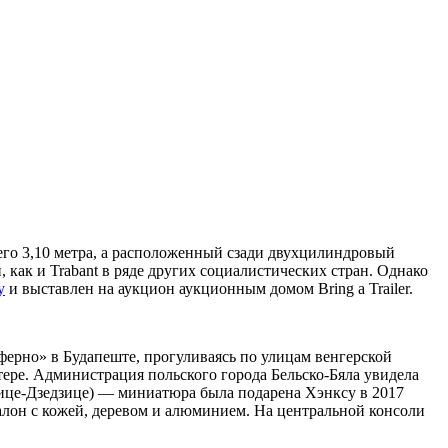
всего 3,10 метра, а расположенный сзади двухцилиндровый
как и Trabant в ряде других социалистических стран. Однако
у
и выставлен на аукцион аукционным домом Bring a Trailer.
ферно» в Будапеште, прогуливаясь по улицам венгерской
тере. Администрация польского города Бельско-Бяла увидела
овице-Дзедзице) — миниатюра была подарена Хэнксу в 2017
лон с кожей, деревом и алюминием. На центральной консоли