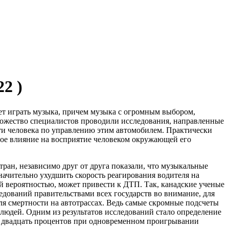
22 )
дет играть музыка, причем музыка с огромным выбором,
ножество специалистов проводили исследования, направленные
сти человека по управлению этим автомобилем. Практически
ное влияние на восприятие человеком окружающей его
ран, независимо друг от друга показали, что музыкальные
начительно ухудшить скорость реагирования водителя на
ой вероятностью, может привести к ДТП. Так, канадские ученые
едований правительствами всех государств во внимание, для
 смертности на автотрассах. Ведь самые скромные подсчеты
 людей. Одним из результатов исследований стало определение
а двадцать процентов при одновременном проигрывании