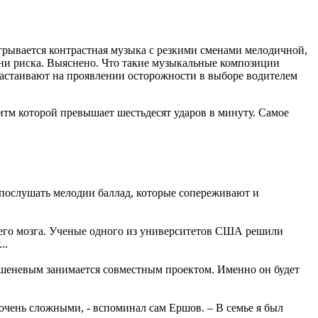
игрывается контрастная музыка с резкими сменами мелодичной,
ени риска. Выяснено. Что такие музыкальные композиции
астаивают на проявлении осторожности в выборе водителем
м которой превышает шестьдесят ударов в минуту. Самое
 послушать мелодии баллад, которые сопереживают и
шего мозга. Ученые одного из университетов США решили
..
ршеневым занимается совместным проектом. Именно он будет
очень сложными, - вспоминал сам Ершов. – В семье я был