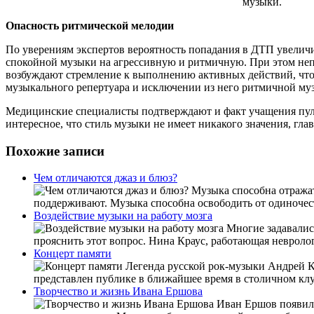
музыки.
Опасность ритмической мелодии
По уверениям экспертов вероятность попадания в ДТП увеличи
спокойной музыки на агрессивную и ритмичную. При этом непо
возбуждают стремление к выполнению активных действий, что
музыкального репертуара и исключении из него ритмичной му
Медицинские специалисты подтверждают и факт учащения пуль
интересное, что стиль музыки не имеет никакого значения, гла
Похожие записи
Чем отличаются джаз и блюз?
Музыка способна отражат
поддерживают. Музыка способна освободить от одиночест
Воздействие музыки на работу мозга
Многие задавались
прояснить этот вопрос. Нина Краус, работающая невролог
Концерт памяти
Легенда русской рок-музыки Андрей К
представлен публике в ближайшее время в столичном клуб
Творчество и жизнь Ивана Ершова
Иван Ершов появился