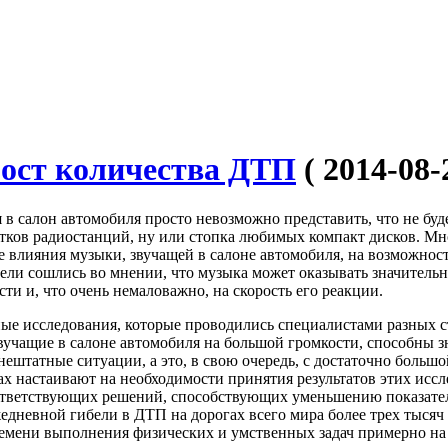
рост количества ДТП
( 2014-08-
я в салон автомобиля просто невозможно представить, что не бу
ятков радиостанций, ну или стопка любимых компакт дисков. М
е влияния музыки, звучащей в салоне автомобиля, на возможно
тели сошлись во мнении, что музыка может оказывать значитель
ти и, что очень немаловажно, на скорость его реакции.
е исследования, которые проводились специалистами разных ст
вучащие в салоне автомобиля на большой громкости, способны з
ештатные ситуации, а это, в свою очередь, с достаточно больш
ах настаивают на необходимости принятия результатов этих иссл
тветствующих решений, способствующих уменьшению показателя
едневной гибели в ДТП на дорогах всего мира более трех тысяч
емени выполнения физических и умственных задач примерно н