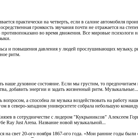
вается практически на четверть, если в салоне автомобиля про
средственная громкость звучания почти не отражается на степ
 противопоказано во время движения. Все мировые психологи н
зыки.
са и повышения давления у людей прослушивающих музыку, рит
вное ритм.
ь наше духовное состояние. Если мы грустим, то предпочитаем
ва, добавить энергии и задать жизненный ритм. Музыкальные...
 вопросом, а способна ли музыка воздействовать на работу на
ом в северо-западном университете собрала небольшую команду.
нязев в сотрудничестве с лидером "Кукрыниксов" Алексеем Го
е Ray Just Arena. Название новой музыкальной...
 на свет 20-ого ноября 1867-ого года. «Мои ранние годы были 