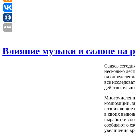
Влияние музыки в салоне на 
Садясь сегодн
несколько дес
на определени
все исследова
действительнос
Многочисленны
композиции, з
возникающие н
в своих вывод
выработки соо
сообщают о еж
увеличения вр