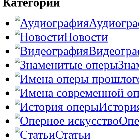
Категории
Аудиогра
Новости
Видеогра
Зна
Истори
Опе
Статьи