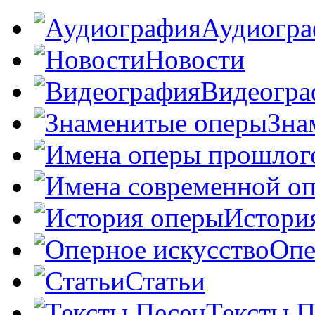
Аудиогра
Новости
Видеогра
Зна
Истори
Опе
Статьи
Тексты П