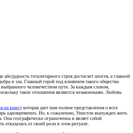
 абсурдность тоталитарного строя достигает апогея, а главной
добра и зла. Главный герой под влиянием такого общества
и выбранного человечеством пути. За каждым словом,
 поскольку такие отношения являются незаконными. Любовь
я на книгу
которая дает нам полное представления о всех
нтарь одновременно. Но, к сожалению, Уинстон вынужден жить
я. Она географически ограниченна и являет собой
ь отказалась от своей роли в этом ритуале.