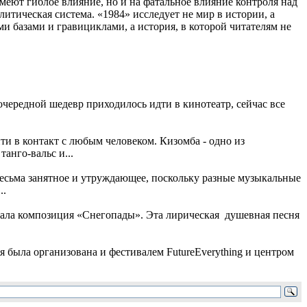
меют гиблое влияние, но и на фатальное влияние контроля над
итическая система. «1984» исследует не мир в истории, а
и базами и гравициклами, а история, в которой читателям не
чередной шедевр приходилось идти в кинотеатр, сейчас все
ти в контакт с любым человеком. Кизомба - одно из
анго-вальс и...
сьма занятное и утруждающее, поскольку разные музыкальные
..
чала композиция «Снегопады». Эта лирическая душевная песня
 была организована и фестивалем FutureEverything и центром