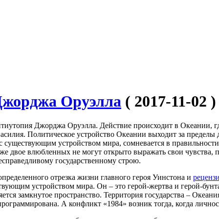
 Джорджа Оруэлла
( 2017-11-02 )
нтиутопия Джорджа Оруэлла. Действие происходит в Океании, где
насилия. Политическое устройство Океании выходит за пределы 
я с существующим устройством мира, сомневается в правильност
аже двое влюбленных не могут открыто выражать свои чувства,
несправедливому государственному строю.
определенного отрезка жизни главного героя Уинстона и
рецензи
ествующим устройством мира. Он – это герой-жертва и герой-бу
ется замкнутое пространство. Территория государства – Океани
программирована. А конфликт «1984» возник тогда, когда личност