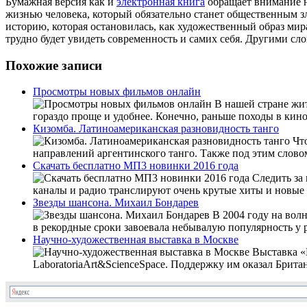
Бумажная версия как и
электронная книга
обращает внимание н
жизнью человека, который обязательно станет общественным зло
историю, которая остановилась, как художественный образ мир
трудно будет увидеть современность и самих себя. Другими сл
Похожие записи
Просмотры новых фильмов онлайн
В нашей стране жит
гораздо проще и удобнее. Конечно, раньше походы в кино
Кизомба. Латиноамериканская разновидность танго
Что
направлений аргентинского танго. Также под этим словом
Скачать бесплатно МП3 новинки 2016 года
Следить за
каналы и радио транслируют очень крутые хиты и новые р
Звезды шансона. Михаил Бондарев
В 2004 году на вол
в рекордные сроки завоевала небывалую популярность у ра
Научно-художественная выставка в Москве
Выставка «К
LaboratoriaArt&ScienceSpace. Поддержку им оказал Британ