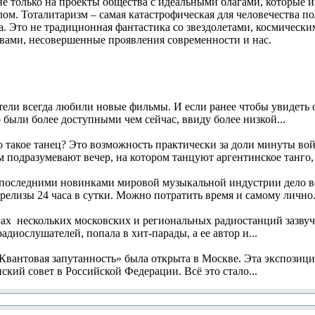
е только на проекты общества с идеальными благами, которые и
м. Тоталитаризм – самая катастрофическая для человечества пол
а. Это не традиционная фантастика со звездолетами, космическим
овами, несовершенные проявления современности и нас.
ели всегда любили новые фильмы. И если ранее чтобы увидеть о
 были более доступными чем сейчас, ввиду более низкой...
 такое танец? Это возможность практически за доли минуты вой
 подразумевают вечер, на котором танцуют аргентинское танго, т
 последними новинками мировой музыкальной индустрии дело ве
елизы 24 часа в сутки. Можно потратить время и самому лично.
нах нескольких московских и региональных радиостанций зазву
диослушателей, попала в хит-парады, а ее автор и...
вантовая запутанность» была открыта в Москве. Эта экспозиция
ский совет в Российской Федерации. Всё это стало...