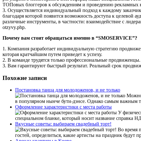
ТОПовых блоггеров к обсуждениям и проведению рекламных к
3. Осуществляется индивидуальный подход к каждому заказчик
благодаря которой появится возможность доступа к целевой а
различные инструменты, в частности: взаимодействие с лидер
otzyvy.php.
Почему вам стоит обращаться именно в “SMOSERVICE”?
1. Компания разработает индивидуальную стратегию продвижен
которая кратчайшим путем приведет к успеху.
2. В команде трудятся только профессиональные продвиженцы.
3. Вам гарантируют быстрый результат. Реальный срок продвиж
Похожие записи
Постановка танца для молодоженов, и не только
Можно 
в популярном нынче бути-дэнсе. Однако самым важным та
Оформление характеристики с места работы
У физическ
специальном бланке, который носит название справка НДФ
Вкусные советы: выбираем свадебный торт!
Во время п
гостей, определиться, какие артисты на праздник будут п
Аренда квартиры в Киеве