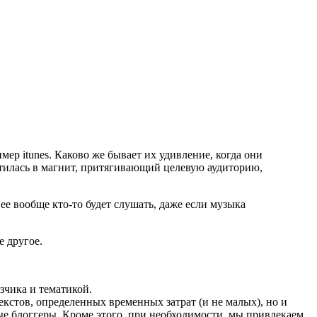
р itunes. Каково же бывает их удивление, когда они
атилась в магнит, притягивающий целевую аудиторию,
е вообще кто-то будет слушать, даже если музыка
е другое.
зчика и тематикой.
екстов, определенных временных затрат (и не малых), но и
ые блоггеры. Кроме этого, при необходимости, мы привлекаем