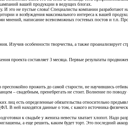
ампаний вашей продукции в ведущих блогах.
у. И это не пустые слова! Специалисты компании разработают 
удитории и возбуждения максимального интереса к вашей продук
ами мнений, написание всевозможных гостевых постов и т.п. Пр
ия. Изучив особенности творчества, а также проанализирует ст
ения проекта составляет 3 месяца. Первые результаты продвижен
преспокойно прожить до самой старости, не научившись отбиват
нцем – свадебным, пренебрегать не стоит. Волнение по поводу 
их лиц есть определенные обязательства относительно предъявл
Л. В ней находятся данные о том, с какого источника физическо
одготовки к свадьбе у жениха невесты хватает хлопот. Надо ра
риглашены, а еще решить, каким будет торт. Это последний аккорд