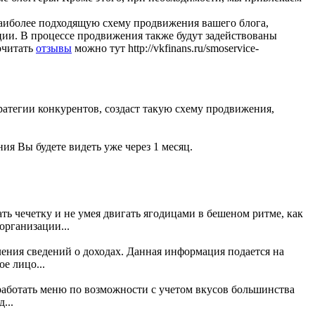
наиболее подходящую схему продвижения вашего блога,
ции. В процессе продвижения также будут задействованы
очитать
отзывы
можно тут http://vkfinans.ru/smoservice-
ратегии конкурентов, создаст такую схему продвижения,
ия Вы будете видеть уже через 1 месяц.
ь чечетку и не умея двигать ягодицами в бешеном ритме, как
организации...
ения сведений о доходах. Данная информация подается на
е лицо...
зработать меню по возможности с учетом вкусов большинства
...