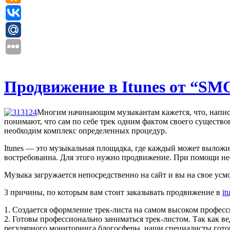
Продвижение в Itunes от “S
Многим начинающим музыкантам кажется, что, написав
понимают, что сам по себе трек одним фактом своего существо
необходим комплекс определенных процедур.
Itunes — это музыкальная площадка, где каждый может выложит
востребованна. Для этого нужно продвижение. При помощи нее 
Музыка загружается непосредственно на сайт и вы на свое усм
3 причины, по которым вам стоит заказывать продвижение в
it
1. Создается оформление трек-листа на самом высоком профес
2. Готовы профессионально заниматься трек-листом. Так как ве
регулярного мониторинга блогосферы, наши специалисты готов