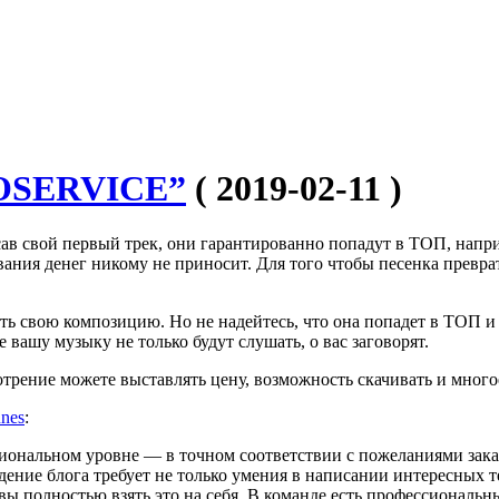
MOSERVICE”
( 2019-02-11 )
 свой первый трек, они гарантированно попадут в ТОП, наприме
вания денег никому не приносит. Для того чтобы песенка превр
ь свою композицию. Но не надейтесь, что она попадет в ТОП и е
вашу музыку не только будут слушать, о вас заговорят.
отрение можете выставлять цену, возможность скачивать и много
unes
:
сиональном уровне — в точном соответствии с пожеланиями зака
дение блога требует не только умения в написании интересных т
ы полностью взять это на себя. В команде есть профессиональн