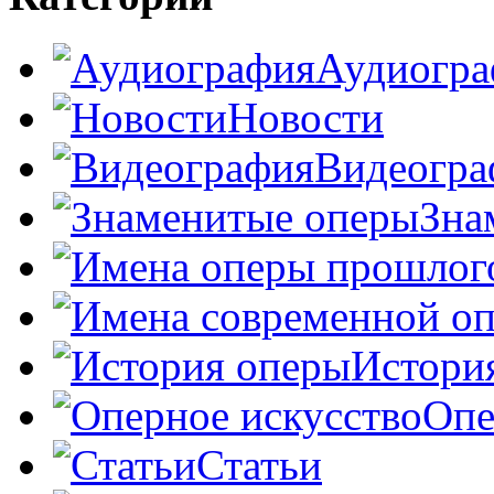
Аудиогра
Новости
Видеогра
Зна
Истори
Опе
Статьи