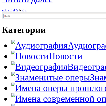
«
1
2
3
4
5
6
7
»
Категории
Аудиогра
Новости
Видеогра
Зна