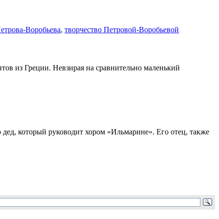
етрова-Воробьева
,
творчество Петровой-Воробьевой
антов из Греции. Невзирая на сравнительно маленький
го дед, который руководит хором «Ильмарине». Его отец, также