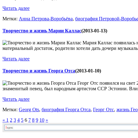
Читать далее
Метки:
Анна Петрова-Воробьёва
,
биография Петровой-Воробь
Творчество и жизнь Марии Каллас
(2013-01-13)
Мария Каллас появилась н
материальный достаток, родители хотели дать дочери музыкаль
Читать далее
Творчество и жизнь Георга Отса
(2013-01-10)
Георг Отс появился на свет 
знаменитый певец, был народным артистом ССР Эстонии. Влияни
Читать далее
Метки:
Georg Ots
,
биография Георга Отса
,
Георг Отс
,
жизнь Гео
«
1
2
3
4
5
6
7
8
9
10
»