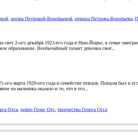
евой
,
жизнь Петровой-Воробьевой
,
певица Петрова-Воробьева
,
П
а свет 2-ого декабря 1923-его года в Нью-Йорке, в семье эмигр
ное образование. Необычайный талант девочки смог...
21-ого марта 1920-ого года в семействе певцов. Певцом был и е
е на мальчика оказало и то, что в его...
рга Отса
,
певец Георг Отс
,
творчество Георга Отса