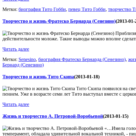
Метки:
биография Тито Гобби
,
певец Тито Гобби
,
творчество Т
Творчество и жизнь Фратеско Бернарда (Сенезино)
(2013-01-
Приблизит
действительности моложе. Такие выводы можно вполне сделать п
Читать далее
Метки:
Senesino
,
биография Фратеско Бернарда (Сенезино)
,
жиз
Бернард (Сенезино)
Творчество и жизнь Тито Скипа
(2013-01-18)
Тито Скипа появился на свет
пением. Уже в возрасте семи лет Тито выступал вместе с церко
Читать далее
Жизнь и творчество А. Петровой-Воробьевой
(2013-01-15)
«…Имела голос
темперамент, обладала удивительной вокальной техникой, - пи