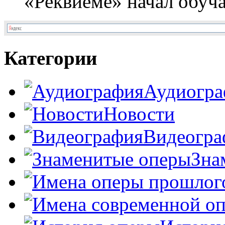
«Реквиеме» начал обучат
Категории
Аудиогра
Новости
Видеогра
Зна