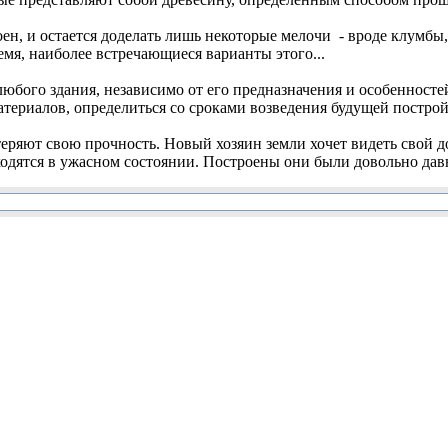
н, и остается доделать лишь некоторые мелочи - вроде клумбы, т
емя, наиболее встречающиеся варианты этого...
юбого здания, независимо от его предназначения и особенностей
териалов, определиться со сроками возведения будущей постройк
еряют свою прочность. Новый хозяин земли хочет видеть свой д
одятся в ужасном состоянии. Построены они были довольно давн