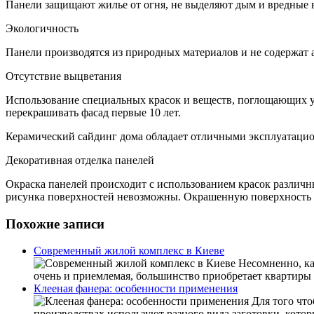
Панели защищают жилье от огня, не выделяют дым и вредные 
Экологичность
Панели производятся из природных материалов и не содержат а
Отсутствие выцветания
Использование специальных красок и веществ, поглощающих у
перекрашивать фасад первые 10 лет.
Керамический сайдинг дома обладает отличными эксплуатаци
Декоративная отделка панелей
Окраска панелей происходит с использованием красок различн
рисунка поверхностей невозможны. Окрашенную поверхность 
Похожие записи
Современный жилой комплекс в Киеве
Несомненно, каж
очень и приемлемая, большинство приобретает квартиры 
Клееная фанера: особенности применения
Для того что
производствах используют разного вида заготовки, кото