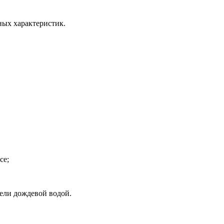
ных характеристик.
се;
нели дождевой водой.