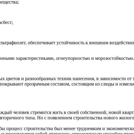
вещества;
сбест;
льтрафиолет, обеспечивает устойчивость к внешним воздействи
онными характеристиками, огнеупорностью и морозостойкостью
ых цветов и разнообразных техник нанесения, в зависимости от
покрывают прозрачным составом, состоящим из слюды и измел
дый человек стремится жить в своей собственной, новой кварти
вторичного типа. Но с появлением строительства нового жилого.
бы процесс строительства был менее трудоемким и экономически
рые представляют собой древесину, определенным способом про