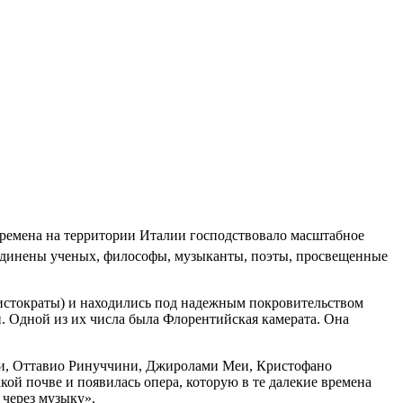
 времена на территории Италии господствовало масштабное
ъединены ученых, философы, музыканты, поэты, просвещенные
истократы) и находились под надежным покровительством
. Одной из их числа была Флорентийская камерата. Она
ери, Оттавио Ринуччини, Джиролами Меи, Кристофано
ой почве и появилась опера, которую в те далекие времена
 через музыку».