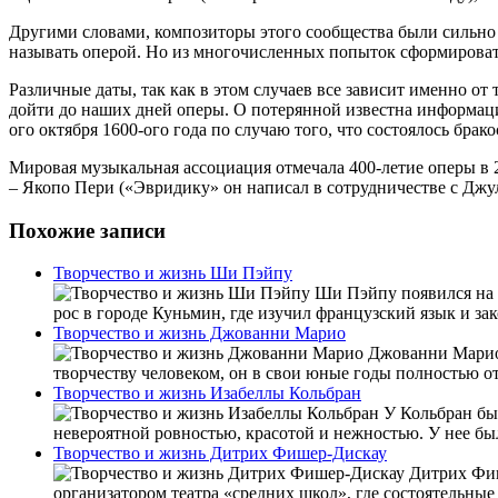
Другими словами, композиторы этого сообщества были сильно 
называть оперой. Но из многочисленных попыток сформировать
Различные даты, так как в этом случаев все зависит именно от
дойти до наших дней оперы. О потерянной известна информаци
ого октября 1600-ого года по случаю того, что состоялось бра
Мировая музыкальная ассоциация отмечала 400-летие оперы в 2
– Якопо Пери («Эвридику» он написал в сотрудничестве с Джу
Похожие записи
Творчество и жизнь Ши Пэйпу
Ши Пэйпу появился на с
рос в городе Куньмин, где изучил французский язык и з
Творчество и жизнь Джованни Марио
Джованни Марио п
творчеству человеком, он в свои юные годы полностью от
Творчество и жизнь Изабеллы Кольбран
У Кольбран был
невероятной ровностью, красотой и нежностью. У нее бы
Творчество и жизнь Дитрих Фишер-Дискау
Дитрих Фише
организатором театра «средних школ», где состоятельные 