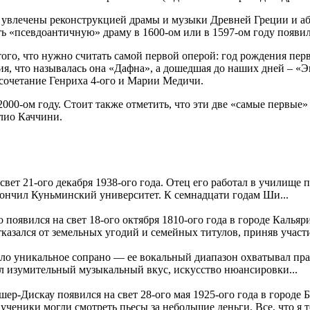
увлечены реконструкцией драмы и музыки Древней Греции и абс
 «псевдоантичную» драму в 1600-ом или в 1597-ом году появила
 того, что нужно считать самой первой оперой: год рождения пер
я, что называлась она «Дафна», а дошедшая до наших дней – «Э
косочетание Генриха 4-ого и Марии Медичи.
000-ом году. Стоит также отметить, что эти две «самые первые»
лио Каччини.
вет 21-ого декабря 1938-ого года. Отец его работал в училище
акончил Куньминский университет. К семнадцати годам Ши...
оявился на свет 18-ого октября 1810-ого года в городе Кальяр
казался от земельных угодий и семейных титулов, приняв участие
о уникальное сопрано — ее вокальный диапазон охватывал прак
л изумительный музыкальный вкус, искусство нюансировки...
р-Дискау появился на свет 28-ого мая 1925-ого года в городе 
ученики могли смотреть пьесы за небольшие деньги. Все, что я то