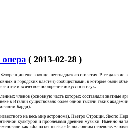
 опера
( 2013-02-28 )
 Флоренции еще в конце шестнадцатого столетия. В те далекие
ковных и городских властей) сообществами, в которые были об
азвитие и всяческое поощрение искусств и наук.
енных членов (основную часть которых составляли знатные ар
веке в Италии существовало более одной тысячи таких академий
жованни Барди).
 известного на весь мир астронома), Пьетро Строцци, Якопо П
нтичной культурой и проблемами древней музыки. Именно на так
именовали как «drama per musica» (в дословном переводе: «драма