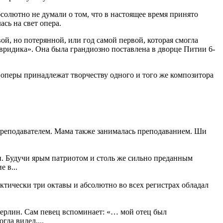
олютно не думали о том, что в настоящее время принято
сь на свет опера.
вой, но потерянной, или год самой первой, которая смогла
вридика». Она была грандиозно поставлена в дворце Питии 6-
 оперы принадлежат творчеству одного и того же композитора
 преподавателем. Мама также занималась преподаванием. Ши
и. Будучи ярым патриотом и столь же сильно преданным
 в...
тически три октавы и абсолютно во всех регистрах обладал
Берлин. Сам певец вспоминает: «… мой отец был
гда видел,...