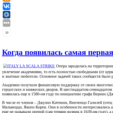
10
Когда появилась самая первая
Опера зародилась на территории
увлечение академиями, то есть полностью свободными (от цер
и знатные любители. Основное задачей таких сообществ было р
Академии получали финансовую поддержку от своих многочисл
герцогских и княжеских дворов. В шестнадцатом-семнадцатом 
появилась еще в 1580-ом году по инициативе графа Вернио (Д
В числе ее членов – Джулио Каччини, Винченцо Галилей (отец
Мальвецци, Якопо Кореи. Они в особенности интересовались а
еще не называли оперой (сам термин возник в 1639-ом году), а 